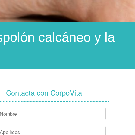
spolón calcáneo y la
Contacta con CorpoVita