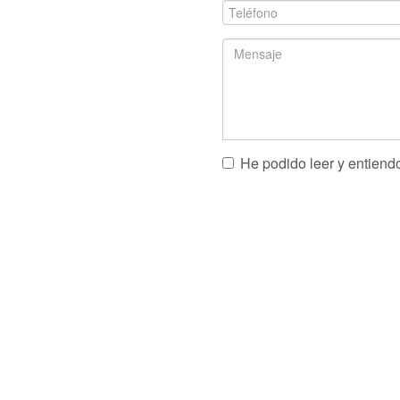
*
*
Teléfono
*
Mensaje
He podido leer y entiend
*
CAPTCHA
This
question
is
for
testing
whether
or
not
you
are