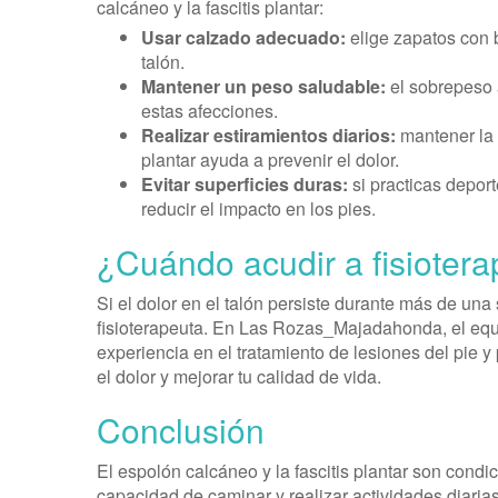
calcáneo y la fascitis plantar:
Usar calzado adecuado:
elige zapatos con b
talón.
Mantener un peso saludable:
el sobrepeso a
estas afecciones.
Realizar estiramientos diarios:
mantener la f
plantar ayuda a prevenir el dolor.
Evitar superficies duras:
si practicas deport
reducir el impacto en los pies.
¿Cuándo acudir a fisioterap
Si el dolor en el talón persiste durante más de una
fisioterapeuta. En Las Rozas_Majadahonda, el equi
experiencia en el tratamiento de lesiones del pie y
el dolor y mejorar tu calidad de vida.
Conclusión
El espolón calcáneo y la fascitis plantar son cond
capacidad de caminar y realizar actividades diarias