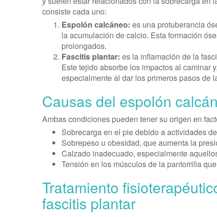
y suelen estar relacionados con la sobrecarga en l
consiste cada uno:
Espolón calcáneo:
es una protuberancia óse
la acumulación de calcio. Esta formación ósea
prolongados.
Fascitis plantar:
es la inflamación de la fasci
Este tejido absorbe los impactos al caminar y
especialmente al dar los primeros pasos de 
Causas del espolón calcáneo
Ambas condiciones pueden tener su origen en facto
Sobrecarga en el pie debido a actividades de 
Sobrepeso u obesidad, que aumenta la presió
Calzado inadecuado, especialmente aquellos 
Tensión en los músculos de la pantorrilla que s
Tratamiento fisioterapéutic
fascitis plantar