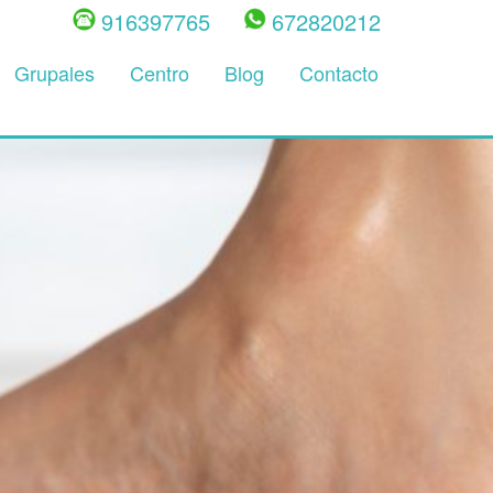
916397765
672820212
Grupales
Centro
Blog
Contacto