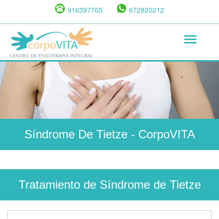
Pasar
916397765
672820212
al
contenido
Toggle
principal
navigat
Síndrome De Tietze
- CorpoVITA
Tratamiento de Síndrome de Tietze