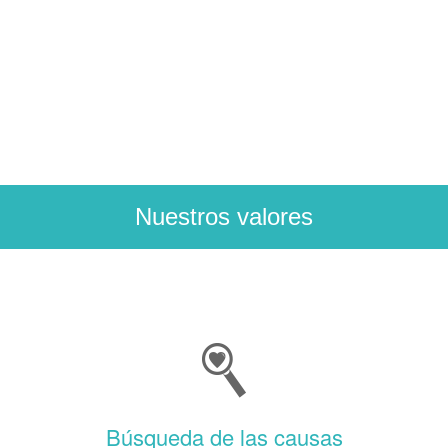
spam
submissions.
url
Nuestros valores
Búsqueda de las causas