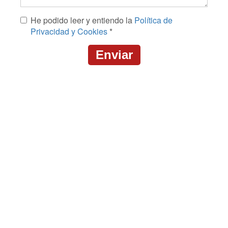
Mensaje
He podido leer y entiendo la
Política de
*
Privacidad y Cookies
*
Enviar
CAPTCHA
This
question
is
for
testing
whether
or
not
you
are
a
human
visitor
and
to
prevent
automated