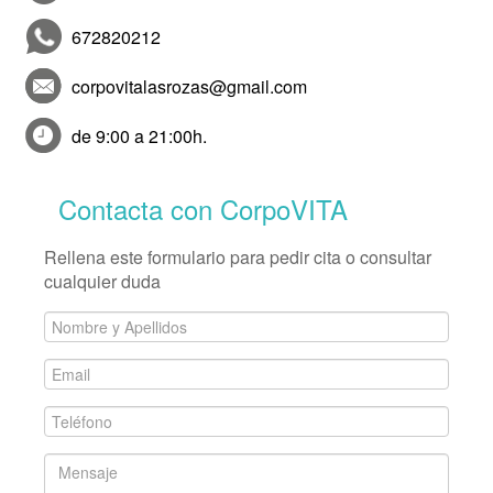
672820212
corpovitalasrozas@gmail.com
de 9:00 a 21:00h.
Contacta con CorpoVITA
Rellena este formulario para pedir cita o consultar
cualquier duda
Nombre
y
Email
Apellidos
*
*
Teléfono
*