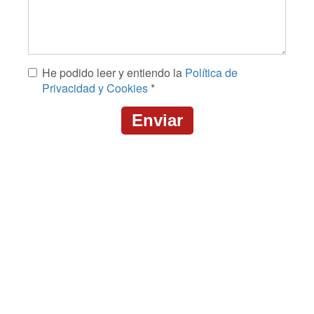
Mensaje
He podido leer y entiendo la
Política de
*
Privacidad y Cookies
*
Enviar
CAPTCHA
This
question
is
for
testing
whether
or
not
you
are
a
human
visitor
and