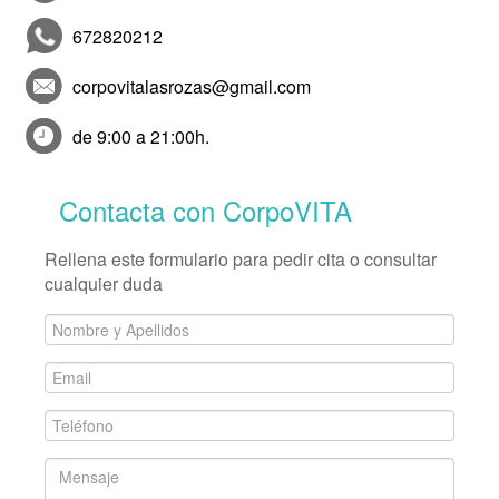
672820212
corpovitalasrozas@gmail.com
de 9:00 a 21:00h.
Contacta con CorpoVITA
Rellena este formulario para pedir cita o consultar
cualquier duda
Nombre
y
Email
Apellidos
*
*
Teléfono
*