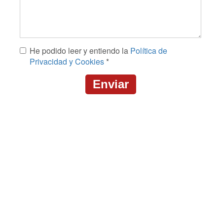
Mensaje
He podido leer y entiendo la
Política de
*
Privacidad y Cookies
*
Enviar
CAPTCHA
This
question
is
for
testing
whether
or
not
you
are
a
human
visitor
and