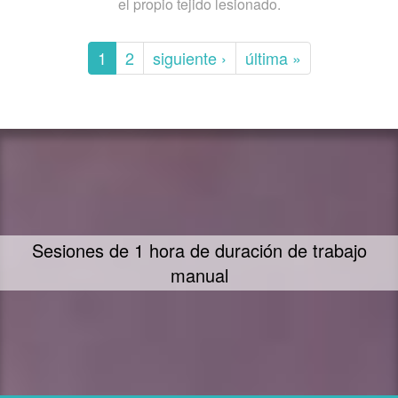
el propio tejido lesionado.
1
2
siguiente ›
última »
Sesiones de 1 hora de duración de trabajo
manual