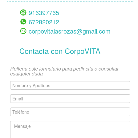
916397765
672820212
corpovitalasrozas@gmail.com
Contacta con CorpoVITA
Rellena este formulario para pedir cita o consultar
cualquier duda
Nombre
y
Apellidos
Email
*
*
Teléfono
*