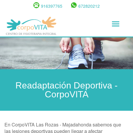
Pasar
916397765
672820212
al
contenido
Toggle
principal
navigat
Readaptación Deportiva -
CorpoVITA
En CorpoVITA Las Rozas - Majadahonda sabemos que
las lesiones deportivas pueden llegar a afectar