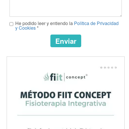
Mensaje
He podido leer y entiendo la
Política de Privacidad
*
y Cookies
*
Enviar
CAPTCHA
This
question
is
for
testing
whether
or
not
you
are
a
human
visitor
and
to
prevent
automated
spam
submissions.
url