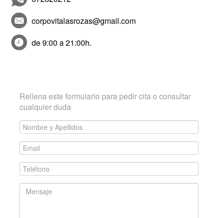
corpovitalasrozas@gmail.com
de 9:00 a 21:00h.
Contacta con CorpoVITA
Rellena este formulario para pedir cita o consultar
cualquier duda
Nombre
y
Email
Apellidos
*
*
Teléfono
*