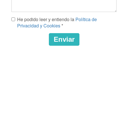
Mensaje
He podido leer y entiendo la
Política de
*
Privacidad y Cookies
*
Enviar
CAPTCHA
This
question
is
for
testing
whether
or
not
you
are
a
human
visitor
and
to
prevent