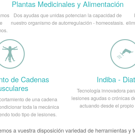
Plantas Medicinales y Alimentación
ez segmentaria y articular demasiado importante en la rod
iceps.
camos
Dos ayudas que unidas potencian la capacidad de
de
nuestro organismo de autorregulación - homeostasis.
elim
mos.
gnóstico médico de la Enfermeda
d-Schlatter se basa en un examen físico y en los sínto
revelan un agrandamiento o fragmentación de la tuberosid
 afecciones (como lesión articular o fracturas). Otros 
d-Schlatter y confirmar el diagnóstico.
nto de Cadenas
Indiba - Dia
sculares
Tecnología innovadora para
lesiones agudas o crónicas de
 acortamiento de una cadena
actuando desde el propio 
ndicionar toda la mecánica
endo todo tipo de lesiones.
 a vuestra disposición variedad de herramientas y téc