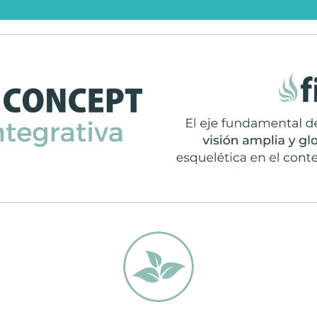
 anterior donde se inserta el tendón patelar
 en la tuberosidad tibial.
or, hinchazón localizada y sensibilidad en la tuberosidad
urante la extensión de la rodilla contra la resistencia y 
ente y a menudo aparecen con el esfuerzo.
n aumenta, mostrando un acortamiento funcional de los 
udo también muestra la retracción de los músculos isqui
te anterior de la rodilla.
eras?
-adolescentes que practican un deporte entre los 11 y 
d de las Crecederas en realidad afecta el cartílago de c
guientes:
cente masculino, especialmente deportistas.