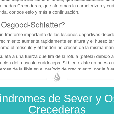
minadas Crecederas, que síntomas la caracterizan y cuá
da, conoce esto y más a continuación.
 Osgood-Schlatter?
un trastorno importante de las lesiones deportivas debido
crecimiento aumenta rápidamente en altura y el hueso t
como el músculo y el tendón no crecen de la misma ma
 sujeta a una fuerza que tira de la rótula (patela) debido
educida del músculo cuádriceps. Si bien existe un hueso n
erosa de la tibia en el período de crecimiento, por la fu
sario se sobresale y duele, formando una protuberancia vi
as del Síndrome de Osgood-Schlat
índromes de Sever y O
Osgood-Schlatter son dolor, hinchazón e hipersensibilida
drome son:
Crecederas
e agrava con la actividad y se reduce con el descanso.