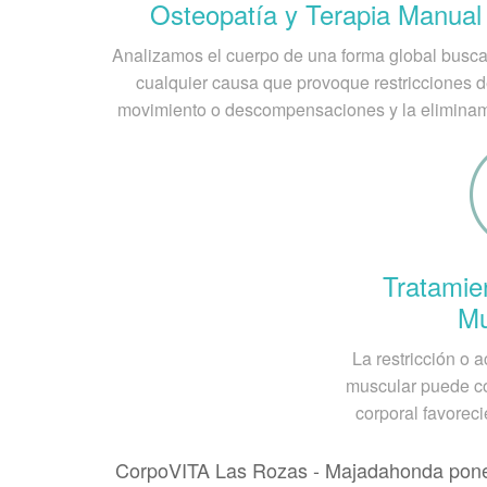
Osteopatía y Terapia Manual
Deficiencia del gesto técnico o rigid
Acortamiento funcional de los cuádr
Analizamos el cuerpo de una forma global bus
Deficiencia alimenticia.
cualquier causa que provoque restricciones 
movimiento o descompensaciones y la elimina
¿Cómo se realiza el dia
El diagnóstico de la Enfermedad de Osgoo
afectada. Las radiografías de la rodilla 
necesarios a menos que se sugieran otras
permiten evidenciar el síndrome de Osgoo
Tratamie
Mu
La restricción o
muscular puede co
corporal favoreci
CorpoVITA Las Rozas - Majadahonda ponemos