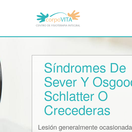
Pasar
al
contenido
principal
Síndromes De
Sever Y Osgoo
Schlatter O
Crecederas
Lesión generalmente ocasionada 