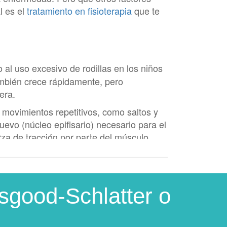
l es el
tratamiento en fisioterapia
que te
 al uso excesivo de rodillas en los niños
ambién crece rápidamente, pero
nera.
 a movimientos repetitivos, como saltos y
uevo (núcleo epifisario) necesario para el
erza de tracción por parte del músculo
sible.
ter?
sgood-Schlatter o
d de la tuberosidad tibial. Siendo así