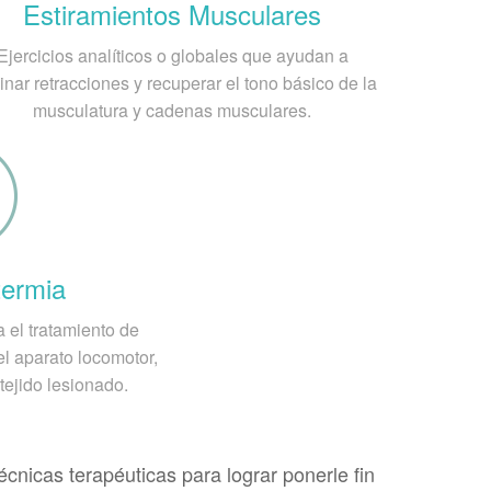
Estiramientos Musculares
illa.
Ejercicios analíticos o globales que ayudan a
inar retracciones y recuperar el tono básico de la
musculatura y cadenas musculares.
d de Osgood-Schlatter?
mas del niño o niña posiblemente
ad tibial. Sin embargo, los rayos X no son
estudios como las resonancias magnéticas
termia
 el tratamiento de
l aparato locomotor,
tejido lesionado.
nicas terapéuticas para lograr ponerle fin