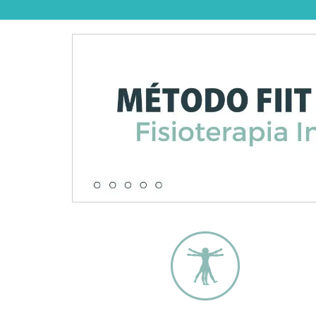
Sensibilidad de la tuberosidad tibial
Hipersensibilidad o hinchazón frontal
Los adolescentes afectados tienen dol
El dolor es fácilmente reproducible d
La aparición del dolor es inconsist
Muy a menudo, la distancia del taló
La medida del ángulo poplíteo a men
Arco o protuberancia visible en la par
¿Qué causa las Creced
Se observa principalmente en niños o pre
trabajo del grupo extensor. La enfermeda
traumas repetidos. Las causas son las si
Crecimiento rápido.
La práctica deportiva intensiva.
Esta patología es típica del adoles
Uso excesivo de los cuádriceps.