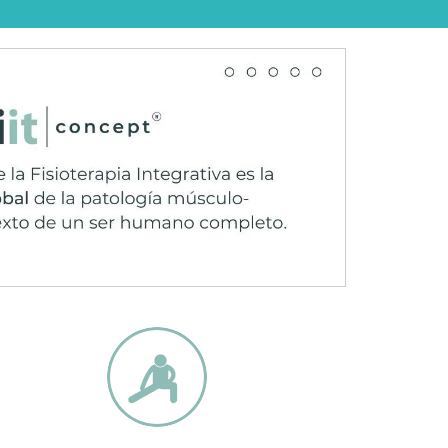
 tibial anterior.
la palpación de la tuberosidad.
cuádriceps.
otibiales.
los 16 años, después de un exceso de
recimiento, que está asociado a micro