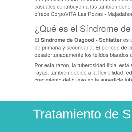
casuales contribuyen a las también deno
ofrece CorpoVITA Las Rozas - Majadahon
¿Qué es el Síndrome de
El
es 
Síndrome de Osgood - Schlatter
de primaria y secundaria. El período de 
desafortunadamente los tejidos blandos 
Por esta razón, la tuberosidad tibial está
rayas, también debido a la flexibilidad r
crecimiento del hueso en la superficie tub
cuádriceps el desarrollo del núcleo epifi
¿Cuáles son los síntom
Tratamiento de S
Los principales síntomas del Síndrome de 
los síntomas característicos de este sín
Dolor por debajo de la rodilla que s