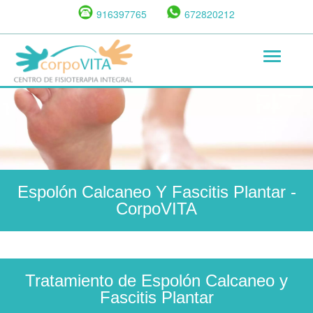
Pasar
916397765
672820212
al
contenido
Toggle
principal
navigat
Espolón Calcaneo Y Fascitis Plantar
-
CorpoVITA
Tratamiento de Espolón Calcaneo y
Fascitis Plantar