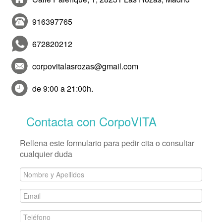
916397765
672820212
corpovitalasrozas@gmail.com
de 9:00 a 21:00h.
Contacta con CorpoVITA
Rellena este formulario para pedir cita o consultar
cualquier duda
Nombre
y
Email
Apellidos
*
*