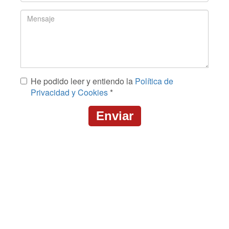
Teléfono
*
Mensaje
He podido leer y entiendo la
Política de
*
Privacidad y Cookies
*
Enviar
CAPTCHA
This
question
is
for
testing
whether
or
not
you
are