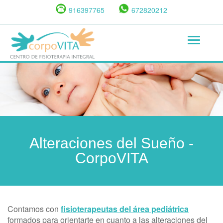
Pasar
916397765
672820212
al
contenido
Toggle
principal
navigat
Alteraciones del Sueño -
CorpoVITA
Contamos con
fisioterapeutas del área pediátrica
formados para orientarte en cuanto a las alteraciones del