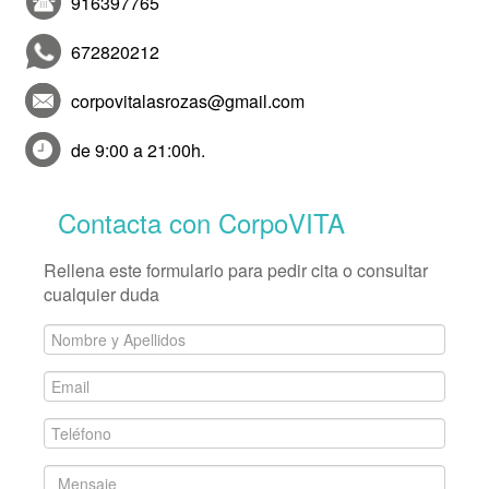
916397765
672820212
corpovitalasrozas@gmail.com
de 9:00 a 21:00h.
Contacta con CorpoVITA
Rellena este formulario para pedir cita o consultar
cualquier duda
Nombre
y
Email
Apellidos
*
*
Teléfono
*