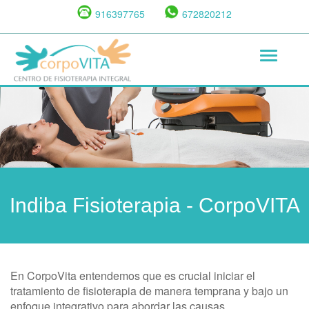
Pasar
916397765
672820212
al
contenido
Toggle
principal
navigat
Indiba Fisioterapia -
CorpoVITA
En CorpoVita entendemos que es crucial iniciar el
tratamiento de fisioterapia de manera temprana y bajo un
enfoque integrativo para abordar las causas