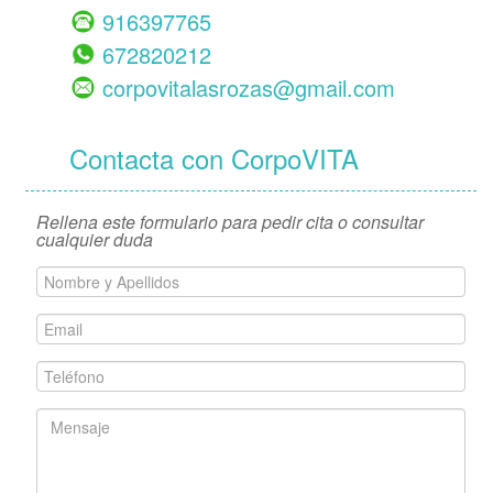
916397765
672820212
corpovitalasrozas@gmail.com
Contacta con CorpoVITA
Rellena este formulario para pedir cita o consultar
cualquier duda
Nombre
y
Apellidos
Email
*
*
Teléfono
*