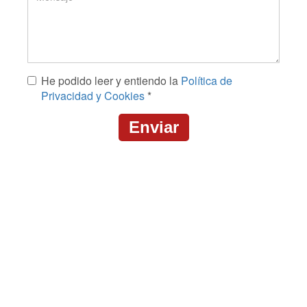
Mensaje
He podido leer y entiendo la
Política de
*
Privacidad y Cookies
*
Enviar
CAPTCHA
This
question
is
for
testing
whether
or
not
you
are
a
human
visitor