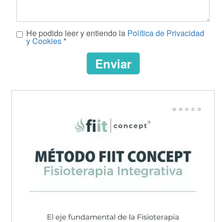
Mensaje
He podido leer y entiendo la
Política de Privacidad
*
y Cookies
*
Enviar
CAPTCHA
This
question
is
for
testing
whether
or
not
you
are
a
human
visitor
and
to
prevent
automated
spam
submissions.
url