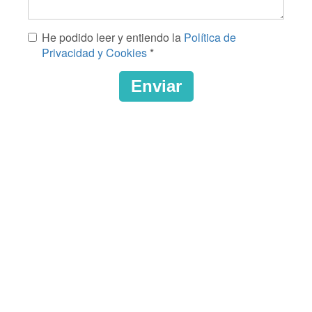
Mensaje
He podido leer y entiendo la
Política de
*
Privacidad y Cookies
*
Enviar
CAPTCHA
This
question
is
for
testing
whether
or
not
you
are
a
human
visitor
and
to
prevent
automated