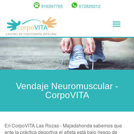
Pasar
916397765
672820212
al
contenido
Toggle
principal
navigat
Vendaje Neuromuscular -
CorpoVITA
En CorpoVITA Las Rozas - Majadahonda sabemos que
ante la práctica deportiva el atleta está bajo riesgo de