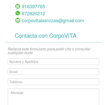
916397765
672820212
corpovitalasrozas@gmail.com
Contacta con CorpoVITA
Rellena este formulario para pedir cita o consultar
cualquier duda
Nombre
y
Apellidos
Email
*
*
Teléfono
*