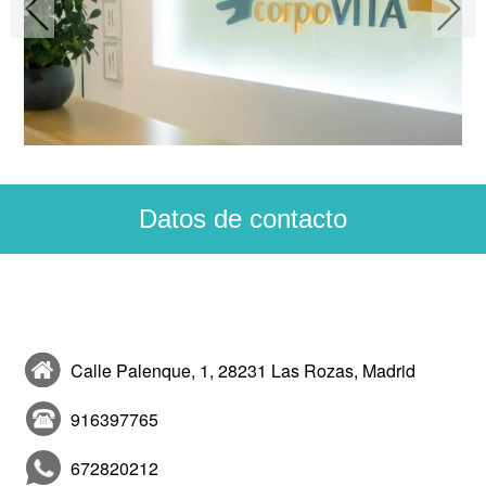
Datos de contacto
CorpoVITA
Calle Palenque, 1, 28231 Las Rozas, Madrid
916397765
672820212