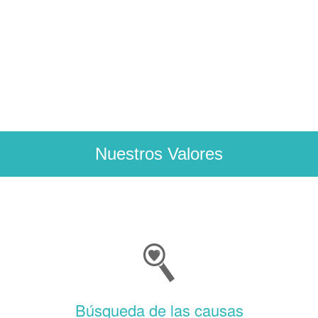
spam
submissions.
url
Nuestros Valores
Búsqueda de las causas