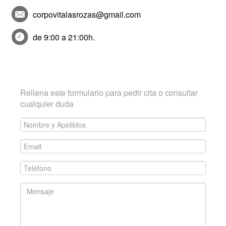
corpovitalasrozas@gmail.com
de 9:00 a 21:00h.
Contacta con CorpoVITA
Rellena este formulario para pedir cita o consultar
cualquier duda
Nombre
y
Email
Apellidos
*
*
Teléfono
*