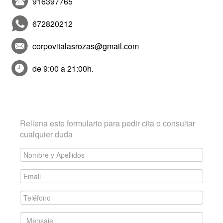
916397765
672820212
corpovitalasrozas@gmail.com
de 9:00 a 21:00h.
Contacta con CorpoVITA
Rellena este formulario para pedir cita o consultar
cualquier duda
Nombre
y
Email
Apellidos
*
*
Teléfono
*