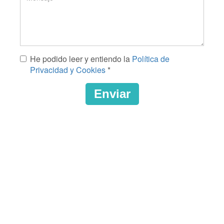
Mensaje
He podido leer y entiendo la
Política de
*
Privacidad y Cookies
*
Enviar
CAPTCHA
This
question
is
for
testing
whether
or
not
you
are
a
human
visitor