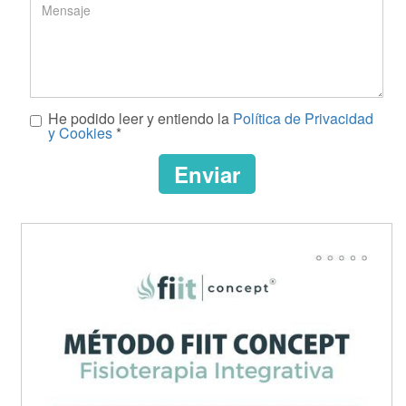
*
Mensaje
He podido leer y entiendo la
Política de Privacidad
*
y Cookies
*
Enviar
CAPTCHA
This
question
is
for
testing
whether
or
not
you
are
a
human
visitor
and
to
prevent
automated
spam