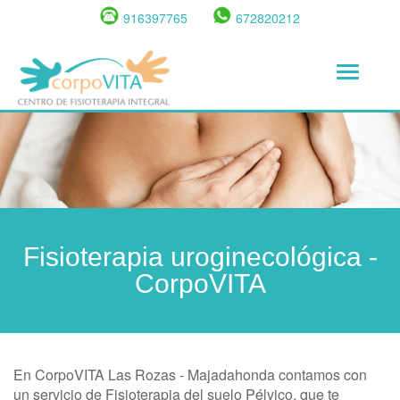
Pasar
916397765
672820212
al
contenido
Toggle
principal
navigat
Fisioterapia uroginecológica -
CorpoVITA
En CorpoVITA Las Rozas - Majadahonda contamos con
un servicio de Fisioterapia del suelo Pélvico, que te