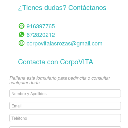
¿Tienes dudas? Contáctanos
916397765
672820212
corpovitalasrozas@gmail.com
Contacta con CorpoVITA
Rellena este formulario para pedir cita o consultar
cualquier duda
Nombre
y
Apellidos
Email
*
*
Teléfono