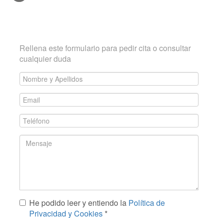
Contacta con CorpoVITA
Rellena este formulario para pedir cita o consultar
cualquier duda
Nombre
y
Email
Apellidos
*
*
Teléfono
*
Mensaje
He podido leer y entiendo la
Política de
*
Privacidad y Cookies
*