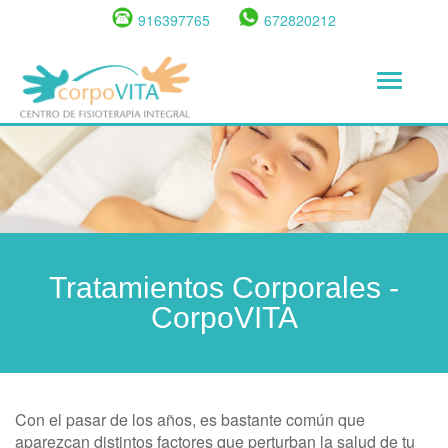
Pasar
916397765
672820212
al
contenido
Toggle
principal
navigat
Tratamientos Corporales -
CorpoVITA
Con el pasar de los años, es bastante común que
aparezcan distintos factores que perturban la salud de tu