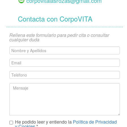
corpovitalasrozas@gmail.com
Contacta con CorpoVITA
Rellena este formulario para pedir cita o consultar
cualquier duda
Nombre
y
Apellidos
Email
*
*
Teléfono
*
Mensaje
He podido leer y entiendo la
Política de Privacidad
*
y Cookies
*