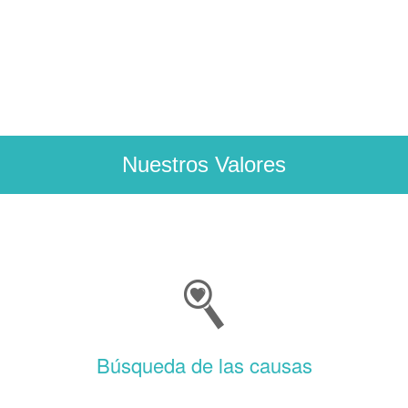
submissions.
url
Nuestros Valores
Búsqueda de las causas