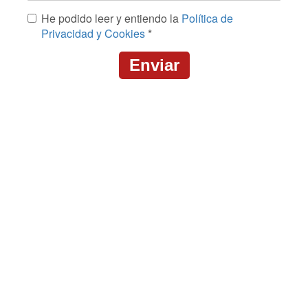
Mensaje
He podido leer y entiendo la
Política de
*
Privacidad y Cookies
*
Enviar
CAPTCHA
This
question
is
for
testing
whether
or
not
you
are
a
human
visitor
and
to
prevent
automated
spam