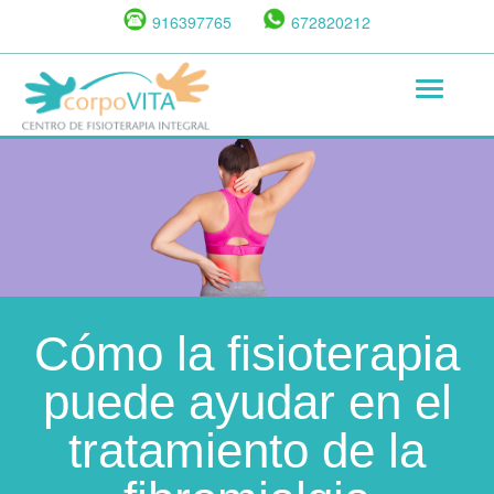
Pasar
916397765
672820212
al
contenido
Toggle
principal
navigat
Cómo la fisioterapia
puede ayudar en el
tratamiento de la