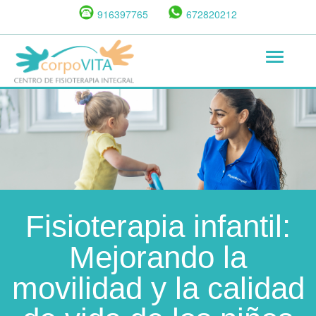
Pasar
916397765
672820212
al
contenido
Toggle
principal
navigat
Fisioterapia infantil:
Mejorando la
movilidad y la calidad