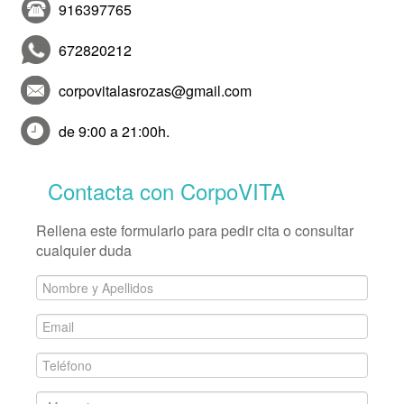
916397765
672820212
corpovitalasrozas@gmail.com
de 9:00 a 21:00h.
Contacta con CorpoVITA
Rellena este formulario para pedir cita o consultar
cualquier duda
Nombre
y
Email
Apellidos
*
*
Teléfono