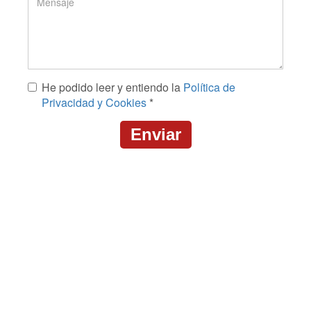
*
Mensaje
He podido leer y entiendo la
Política de
*
Privacidad y Cookies
*
Enviar
CAPTCHA
This
question
is
for
testing
whether
or
not
you
are
a
human