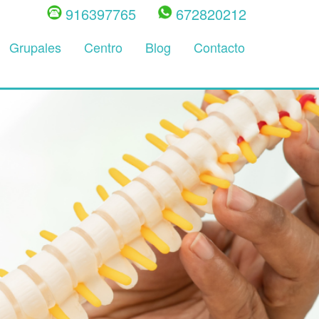
916397765
672820212
Grupales
Centro
Blog
Contacto